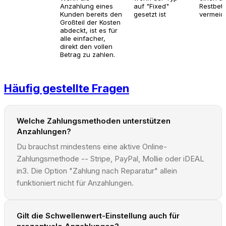
Anzahlung eines
auf "Fixed"
Restbet
Kunden bereits den
gesetzt ist
vermeid
Großteil der Kosten
abdeckt, ist es für
alle einfacher,
direkt den vollen
Betrag zu zahlen.
Häufig gestellte Fragen
Welche Zahlungsmethoden unterstützen
Anzahlungen?
Du brauchst mindestens eine aktive Online-
Zahlungsmethode -- Stripe, PayPal, Mollie oder iDEAL
in3. Die Option "Zahlung nach Reparatur" allein
funktioniert nicht für Anzahlungen.
Gilt die Schwellenwert-Einstellung auch für