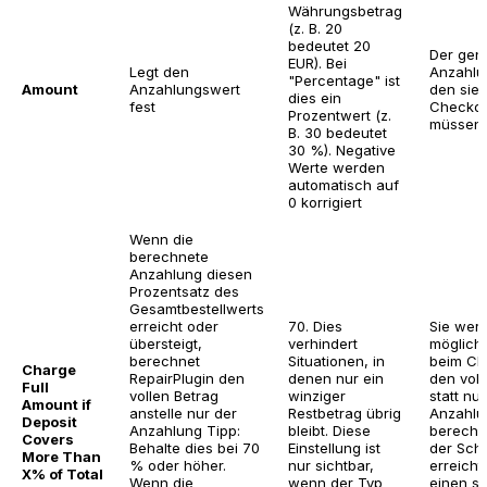
Währungsbetrag
(z. B. 20
bedeutet 20
Der gen
EUR). Bei
Legt den
Anzahlu
"Percentage" ist
Amount
Anzahlungswert
den sie
dies ein
fest
Checkou
Prozentwert (z.
müssen.
B. 30 bedeutet
30 %). Negative
Werte werden
automatisch auf
0 korrigiert
Wenn die
berechnete
Anzahlung diesen
Prozentsatz des
Gesamtbestellwerts
erreicht oder
70. Dies
Sie wer
übersteigt,
verhindert
möglich
berechnet
Situationen, in
beim Ch
Charge
RepairPlugin den
denen nur ein
den voll
Full
vollen Betrag
winziger
statt nu
Amount if
anstelle nur der
Restbetrag übrig
Anzahlu
Deposit
Anzahlung
Tipp:
bleibt. Diese
berechn
Covers
Behalte dies bei 70
Einstellung ist
der Sch
More Than
% oder höher.
nur sichtbar,
erreicht
X% of Total
Wenn die
wenn der Typ
einen se