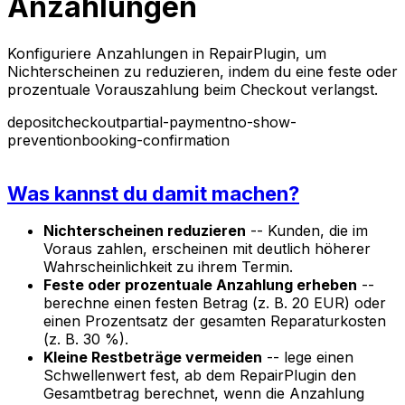
Anzahlungen
Konfiguriere Anzahlungen in RepairPlugin, um
Nichterscheinen zu reduzieren, indem du eine feste oder
prozentuale Vorauszahlung beim Checkout verlangst.
deposit
checkout
partial-payment
no-show-
prevention
booking-confirmation
Was kannst du damit machen?
Nichterscheinen reduzieren
-- Kunden, die im
Voraus zahlen, erscheinen mit deutlich höherer
Wahrscheinlichkeit zu ihrem Termin.
Feste oder prozentuale Anzahlung erheben
--
berechne einen festen Betrag (z. B. 20 EUR) oder
einen Prozentsatz der gesamten Reparaturkosten
(z. B. 30 %).
Kleine Restbeträge vermeiden
-- lege einen
Schwellenwert fest, ab dem RepairPlugin den
Gesamtbetrag berechnet, wenn die Anzahlung