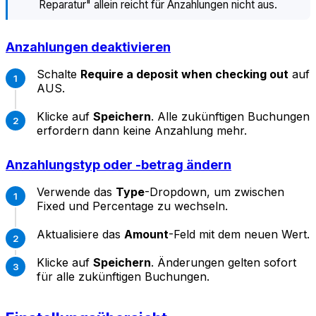
Reparatur" allein reicht für Anzahlungen nicht aus.
Anzahlungen deaktivieren
Schalte
Require a deposit when checking out
auf
AUS.
Klicke auf
Speichern
. Alle zukünftigen Buchungen
erfordern dann keine Anzahlung mehr.
Anzahlungstyp oder -betrag ändern
Verwende das
Type
-Dropdown, um zwischen
Fixed und Percentage zu wechseln.
Aktualisiere das
Amount
-Feld mit dem neuen Wert.
Klicke auf
Speichern
. Änderungen gelten sofort
für alle zukünftigen Buchungen.