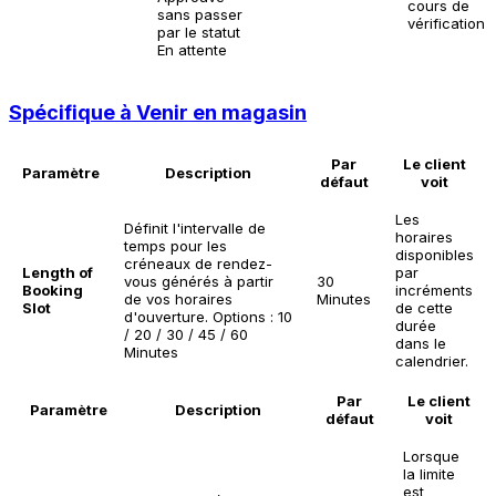
cours de
sans passer
vérification »
par le statut
En attente
Spécifique à Venir en magasin
Par
Le client
Paramètre
Description
défaut
voit
Les
Définit l'intervalle de
horaires
temps pour les
disponibles
créneaux de rendez-
Length of
par
vous générés à partir
30
Booking
incréments
de vos horaires
Minutes
Slot
de cette
d'ouverture. Options : 10
durée
/ 20 / 30 / 45 / 60
dans le
Minutes
calendrier.
Par
Le client
Paramètre
Description
défaut
voit
Lorsque
la limite
est