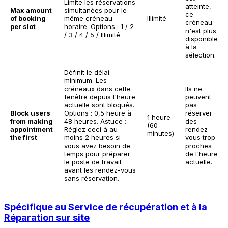
Limite les réservations
atteinte,
Max amount
simultanées pour le
ce
of booking
même créneau
Illimité
créneau
per slot
horaire. Options : 1 / 2
n'est plus
/ 3 / 4 / 5 / Illimité
disponible
à la
sélection.
Définit le délai
minimum. Les
créneaux dans cette
Ils ne
fenêtre depuis l'heure
peuvent
actuelle sont bloqués.
pas
Block users
Options : 0,5 heure à
réserver
1 heure
from making
48 heures.
Astuce :
des
(60
appointment
Réglez ceci à au
rendez-
minutes)
the first
moins 2 heures si
vous trop
vous avez besoin de
proches
temps pour préparer
de l'heure
le poste de travail
actuelle.
avant les rendez-vous
sans réservation.
Spécifique au Service de récupération et à la
Réparation sur site