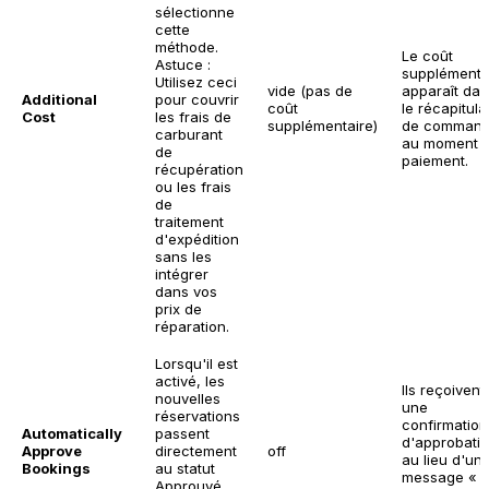
sélectionne
cette
méthode.
Le coût
Astuce :
supplémenta
Utilisez ceci
vide (pas de
apparaît da
Additional
pour couvrir
coût
le récapitulat
Cost
les frais de
supplémentaire)
de comman
carburant
au moment 
de
paiement.
récupération
ou les frais
de
traitement
d'expédition
sans les
intégrer
dans vos
prix de
réparation.
Lorsqu'il est
activé, les
Ils reçoivent
nouvelles
une
réservations
confirmation
Automatically
passent
d'approbati
Approve
directement
off
au lieu d'un
Bookings
au statut
message « 
Approuvé