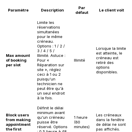
Par
Paramètre
Description
Le client voit
défaut
Limite les
réservations
simultanées
pour le même
créneau.
Options : 1 / 2 /
Lorsque la limite
3 / 4 / 5 /
est atteinte, le
Max amount
Illimité.
Astuce :
créneau est
of booking
Pour «
Illimité
retiré des
per slot
Réparation sur
options
site », réglez
disponibles.
ceci à 1 ou 2
puisqu'un
technicien ne
peut être qu'à
un seul endroit
à la fois.
Définit le délai
minimum avant
Block users
Les créneaux
qu'un créneau
1 heure
from making
dans la fenêtre
puisse être
(60
appointment
de délai ne sont
réservé. Options
minutes)
the first
pas affichés.
: 0,5 heure à 48