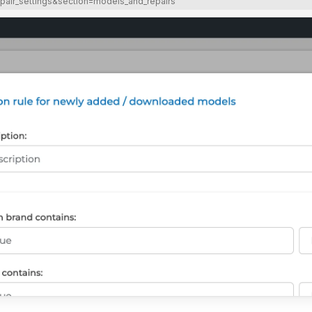
pair_settings&section=models_and_repairs