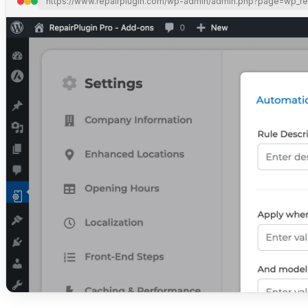
https://www.repairplugin.com/wp-admin/admin.php?page=wp_re