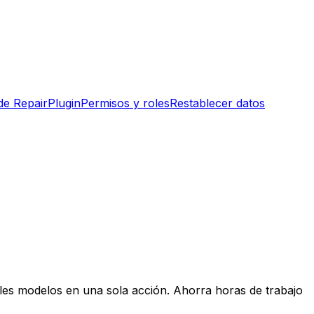
de RepairPlugin
Permisos y roles
Restablecer datos
ples modelos en una sola acción. Ahorra horas de trabajo