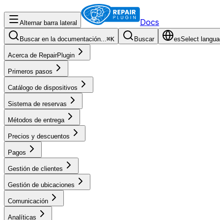
Docs
Alternar barra lateral
Buscar en la documentación...
⌘
K
Buscar
es
Select langua
Acerca de RepairPlugin
Primeros pasos
Catálogo de dispositivos
Sistema de reservas
Métodos de entrega
Precios y descuentos
Pagos
Gestión de clientes
Gestión de ubicaciones
Comunicación
Analíticas