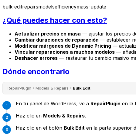
bulk-edit
repairs
models
efficiency
mass-update
¿Qué puedes hacer con esto?
Actualizar precios en masa
— ajustar los precios 
Cambiar duraciones de reparación
— establecer nu
Modificar márgenes de Dynamic Pricing
— actualiz
Vincular reparaciones a muchos modelos
— añadir
Deshacer errores
— restaurar tu cambio masivo más 
Dónde encontrarlo
RepairPlugin
Models & Repairs
Bulk Edit
En tu panel de WordPress, ve a
RepairPlugin
en la b
Haz clic en
Models & Repairs
.
Haz clic en el botón
Bulk Edit
en la parte superior d