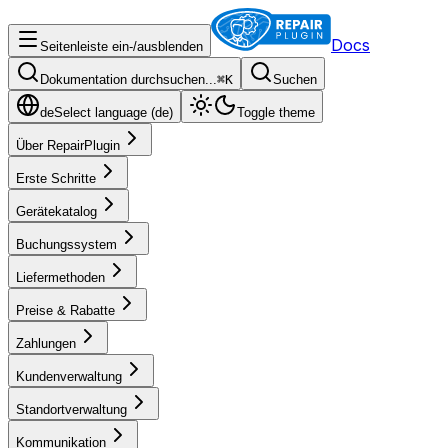
Docs
Seitenleiste ein-/ausblenden
Dokumentation durchsuchen...
⌘
K
Suchen
de
Select language (
de
)
Toggle theme
Über RepairPlugin
Erste Schritte
Gerätekatalog
Buchungssystem
Liefermethoden
Preise & Rabatte
Zahlungen
Kundenverwaltung
Standortverwaltung
Kommunikation