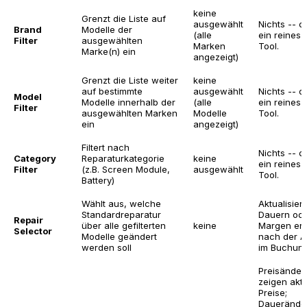
keine
Grenzt die Liste auf
ausgewählt
Nichts -- di
Brand
Modelle der
(alle
ein reines
Filter
ausgewählten
Marken
Tool.
Marke(n) ein
angezeigt)
Grenzt die Liste weiter
keine
auf bestimmte
ausgewählt
Nichts -- di
Model
Modelle innerhalb der
(alle
ein reines
Filter
ausgewählten Marken
Modelle
Tool.
ein
angezeigt)
Filtert nach
Nichts -- di
Category
Reparaturkategorie
keine
ein reines
Filter
(z.B. Screen Module,
ausgewählt
Tool.
Battery)
Wählt aus, welche
Aktualisiert
Standardreparatur
Dauern od
Repair
über alle gefilterten
keine
Margen er
Selector
Modelle geändert
nach der 
werden soll
im Buchung
Preisände
zeigen aktu
Preise;
Dauerände