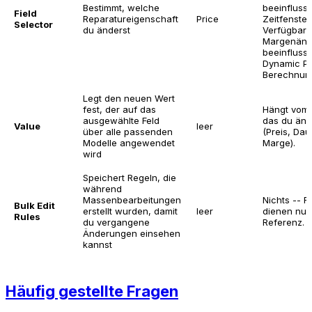
Bestimmt, welche
beeinfluss
Field
Reparatureigenschaft
Price
Zeitfenster
Selector
du änderst
Verfügbarke
Margenänd
beeinfluss
Dynamic Pr
Berechnun
Legt den neuen Wert
fest, der auf das
Hängt vom 
ausgewählte Feld
das du änd
Value
leer
über alle passenden
(Preis, Dau
Modelle angewendet
Marge).
wird
Speichert Regeln, die
während
Massenbearbeitungen
Nichts -- R
Bulk Edit
erstellt wurden, damit
leer
dienen nur
Rules
du vergangene
Referenz.
Änderungen einsehen
kannst
Häufig gestellte Fragen