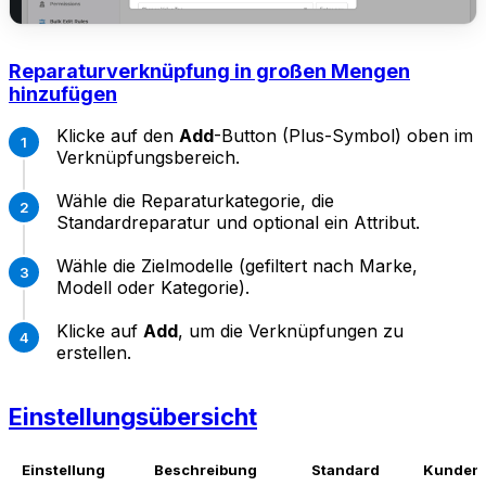
Reparaturverknüpfung in großen Mengen
hinzufügen
Klicke auf den
Add
-Button (Plus-Symbol) oben im
Verknüpfungsbereich.
Wähle die Reparaturkategorie, die
Standardreparatur und optional ein Attribut.
Wähle die Zielmodelle (gefiltert nach Marke,
Modell oder Kategorie).
Klicke auf
Add
, um die Verknüpfungen zu
erstellen.
Einstellungsübersicht
Einstellung
Beschreibung
Standard
Kunden 