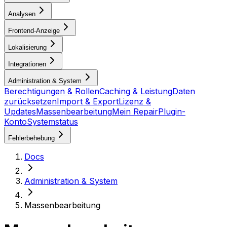
Analysen
Frontend-Anzeige
Lokalisierung
Integrationen
Administration & System
Berechtigungen & Rollen
Caching & Leistung
Daten
zurücksetzen
Import & Export
Lizenz &
Updates
Massenbearbeitung
Mein RepairPlugin-
Konto
Systemstatus
Fehlerbehebung
Docs
Administration & System
Massenbearbeitung