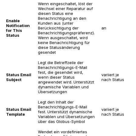
Wenn eingeschaltet, löst der
Wechsel einer Reparatur auf
diesen Status eine
E
Benachrichtigung an den
Enable
B
Kunden aus (unter
Notification
w
Berücksichtigung der
an
for This
R
Benachrichtigungspräferenz).
Status
S
Wenn ausgeschaltet, wird
(
keine Benachrichtigung für
diese Statusänderung
gesendet
Legt die Betreffzeile der
Benachrichtigungs-E-Mail
fest, die gesendet wird,
D
Status Email
variiert je
wenn dieser Status
e
Subject
nach Status
angewendet wird. Unterstützt
M
dynamische Variablen und
Übersetzungen
Legt den Inhalt der
Benachrichtigungs-E-Mail
D
Status Email
variiert je
fest. Unterstützt dynamische
E
Template
nach Status
Variablen und Übersetzungen
e
über das Globus-Symbol
Wendet ein vordefiniertes
N