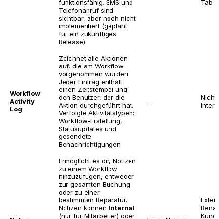
funktionsfähig. SMS und
Tab ih
Telefonanruf sind
sichtbar, aber noch nicht
implementiert (geplant
für ein zukünftiges
Release)
Zeichnet alle Aktionen
auf, die am Workflow
vorgenommen wurden.
Jeder Eintrag enthält
einen Zeitstempel und
Workflow
den Benutzer, der die
Nichts
Activity
--
Aktion durchgeführt hat.
intern
Log
Verfolgte Aktivitätstypen:
Workflow-Erstellung,
Statusupdates und
gesendete
Benachrichtigungen
Ermöglicht es dir, Notizen
zu einem Workflow
hinzuzufügen, entweder
zur gesamten Buchung
oder zu einer
bestimmten Reparatur.
Exter
Notizen können
Internal
Benac
(nur für Mitarbeiter) oder
Kunde