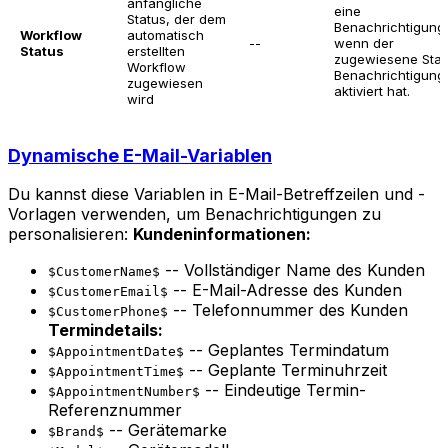
anfängliche
eine
Status, der dem
Benachrichtigung
Workflow
automatisch
--
wenn der
Status
erstellten
zugewiesene Stat
Workflow
Benachrichtigung
zugewiesen
aktiviert hat.
wird
Dynamische E-Mail-Variablen
Du kannst diese Variablen in E-Mail-Betreffzeilen und -
Vorlagen verwenden, um Benachrichtigungen zu
personalisieren:
Kundeninformationen:
-- Vollständiger Name des Kunden
$CustomerName$
-- E-Mail-Adresse des Kunden
$CustomerEmail$
-- Telefonnummer des Kunden
$CustomerPhone$
Termindetails:
-- Geplantes Termindatum
$AppointmentDate$
-- Geplante Terminuhrzeit
$AppointmentTime$
-- Eindeutige Termin-
$AppointmentNumber$
Referenznummer
-- Gerätemarke
$Brand$