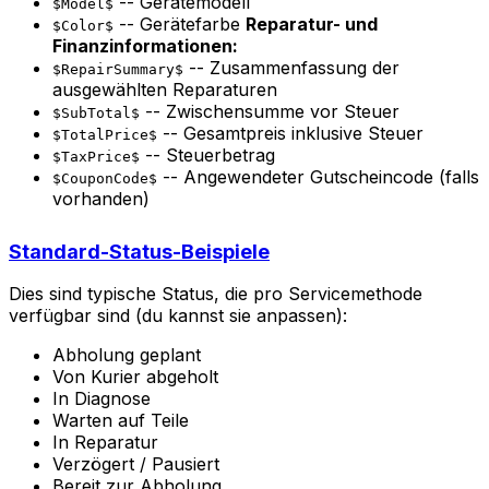
-- Gerätemodell
$Model$
-- Gerätefarbe
Reparatur- und
$Color$
Finanzinformationen:
-- Zusammenfassung der
$RepairSummary$
ausgewählten Reparaturen
-- Zwischensumme vor Steuer
$SubTotal$
-- Gesamtpreis inklusive Steuer
$TotalPrice$
-- Steuerbetrag
$TaxPrice$
-- Angewendeter Gutscheincode (falls
$CouponCode$
vorhanden)
Standard-Status-Beispiele
Dies sind typische Status, die pro Servicemethode
verfügbar sind (du kannst sie anpassen):
Abholung geplant
Von Kurier abgeholt
In Diagnose
Warten auf Teile
In Reparatur
Verzögert / Pausiert
Bereit zur Abholung