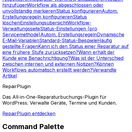
hinzufügen
Workflow als abgeschlossen oder
unvollständig markieren
Status konfigurieren
Autom.
Erstellungsregeln konfigurieren
Status
löschen
Einstellungsübersicht
Workflow-
Verwaltungsseite
Status-Einstellungen (pro
Servicemethode)
Autom. Erstellungsregeln
Dynamische
E-Mail-Variablen
Standard-Status-Beispiele
Häufig
gestellte Fragen
Kann ich den Status einer Reparatur auf
eine frühere Stufe zurücksetzen?
Wann erhält der
Kunde eine Benachrichtigung?
Was ist der Unterschied
zwischen internen und externen Notizen?
Können
Workflows automatisch erstellt werden?
Verwandte
Artikel
RepairPlugin
Das All-in-One-Reparaturbuchungs-Plugin für
WordPress. Verwalte Geräte, Termine und Kunden.
RepairPlugin entdecken
Command Palette