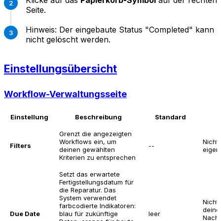
Klicke auf das
Papierkorb-Symbol
auf der rechten
Seite.
Hinweis: Der eingebaute Status "Completed" kann
nicht gelöscht werden.
Einstellungsübersicht
Workflow-Verwaltungsseite
Einstellung
Beschreibung
Standard
Grenzt die angezeigten
Workflows ein, um
Nicht
Filters
--
deinen gewählten
eigen
Kriterien zu entsprechen
Setzt das erwartete
Fertigstellungsdatum für
die Reparatur. Das
System verwendet
Nichts
farbcodierte Indikatoren:
deine
Due Date
blau für zukünftige
leer
Nachv