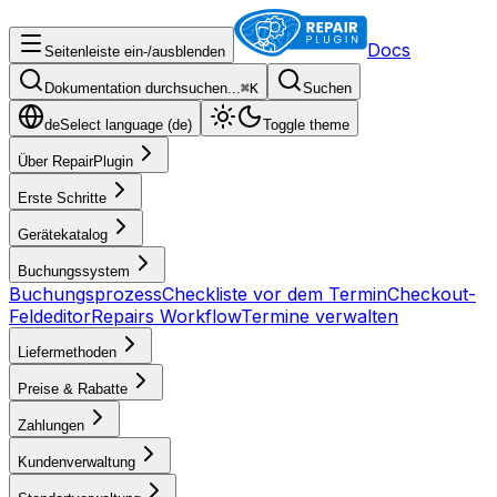
Docs
Seitenleiste ein-/ausblenden
Dokumentation durchsuchen...
⌘
K
Suchen
de
Select language (
de
)
Toggle theme
Über RepairPlugin
Erste Schritte
Gerätekatalog
Buchungssystem
Buchungsprozess
Checkliste vor dem Termin
Checkout-
Feldeditor
Repairs Workflow
Termine verwalten
Liefermethoden
Preise & Rabatte
Zahlungen
Kundenverwaltung