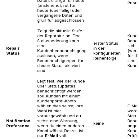
Daten, orange für heute
Priori
(anstehend), rot für
heute (überfällig) oder
vergangene Daten und
grün für abgeschlossen
Zeigt die aktuelle Stufe
der Reparatur an. Eine
Kunde
Statusänderung kann
Benac
erster Status
eine
sich 
Repair
in der
Kundenbenachrichtigung
(wenn
Status
konfigurierten
auslösen, wenn
für di
Reihenfolge
Benachrichtigungen für
sind 
diesen Status aktiviert
Kunde
sind
Legt fest, wie der Kunde
über Statusupdates
benachrichtigt werden
soll. Kunden mit einem
Kundenportal
-Konto
wählen dies selbst; ihre
E-Mai
Wahl ist hier
werde
vorausgewählt und du
Status
Notification
siehst eine Warnung,
Benac
keine
Preference
wenn du einen anderen
angew
Kanal wählst. Derzeit ist
Kunde
nur
E-Mail
voll
Präfe