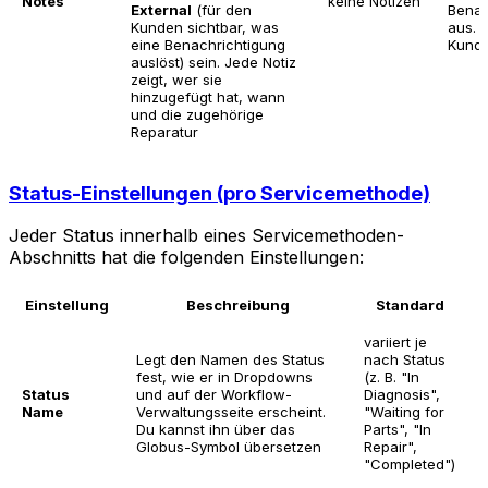
Notes
keine Notizen
External
(für den
Benac
Kunden sichtbar, was
aus. I
eine Benachrichtigung
Kunde
auslöst) sein. Jede Notiz
zeigt, wer sie
hinzugefügt hat, wann
und die zugehörige
Reparatur
Status-Einstellungen (pro Servicemethode)
Jeder Status innerhalb eines Servicemethoden-
Abschnitts hat die folgenden Einstellungen:
Einstellung
Beschreibung
Standard
variiert je
D
Legt den Namen des Status
nach Status
k
fest, wie er in Dropdowns
(z. B. "In
B
Status
und auf der Workflow-
Diagnosis",
E
Name
Verwaltungsseite erscheint.
"Waiting for
w
Du kannst ihn über das
Parts", "In
E
Globus-Symbol übersetzen
Repair",
e
"Completed")