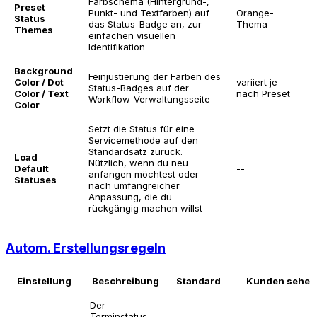
Farbschema (Hintergrund-,
Preset
b
Punkt- und Textfarben) auf
Orange-
Status
d
das Status-Badge an, zur
Thema
Themes
d
einfachen visuellen
B
Identifikation
Background
Feinjustierung der Farben des
N
Color / Dot
variiert je
Status-Badges auf der
n
Color / Text
nach Preset
Workflow-Verwaltungsseite
A
Color
Setzt die Status für eine
Servicemethode auf den
Standardsatz zurück.
Load
Nützlich, wenn du neu
Default
--
-
anfangen möchtest oder
Statuses
nach umfangreicher
Anpassung, die du
rückgängig machen willst
Autom. Erstellungsregeln
Einstellung
Beschreibung
Standard
Kunden sehen
Der
Terminstatus,