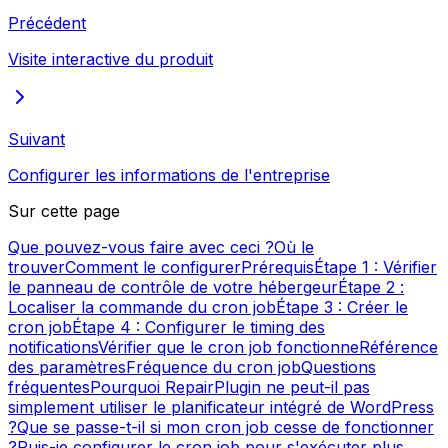
Précédent
Visite interactive du produit
Suivant
Configurer les informations de l'entreprise
Sur cette page
Que pouvez-vous faire avec ceci ?
Où le
trouver
Comment le configurer
Prérequis
Étape 1 : Vérifier
le panneau de contrôle de votre hébergeur
Étape 2 :
Localiser la commande du cron job
Étape 3 : Créer le
cron job
Étape 4 : Configurer le timing des
notifications
Vérifier que le cron job fonctionne
Référence
des paramètres
Fréquence du cron job
Questions
fréquentes
Pourquoi RepairPlugin ne peut-il pas
simplement utiliser le planificateur intégré de WordPress
?
Que se passe-t-il si mon cron job cesse de fonctionner
?
Puis-je configurer le cron job pour s'exécuter plus