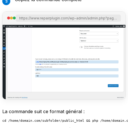
https://www.repairplugin.com/wp-admin/admin.php?page=wp_repair_settings&section=notification_offer
La commande suit ce format général :