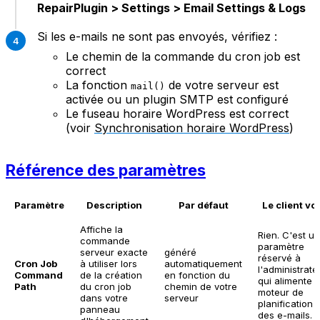
RepairPlugin > Settings > Email Settings & Logs
Si les e-mails ne sont pas envoyés, vérifiez :
Le chemin de la commande du cron job est
correct
La fonction
de votre serveur est
mail()
activée ou un plugin SMTP est configuré
Le fuseau horaire WordPress est correct
(voir
Synchronisation horaire WordPress
)
Référence des paramètres
Paramètre
Description
Par défaut
Le client voi
Affiche la
Rien. C'est un
commande
paramètre
serveur exacte
généré
réservé à
Cron Job
à utiliser lors
automatiquement
l'administrate
Command
de la création
en fonction du
qui alimente l
Path
du cron job
chemin de votre
moteur de
dans votre
serveur
planification
panneau
des e-mails.