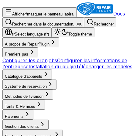
Docs
Afficher/masquer le panneau latéral
Rechercher dans la documentation...
⌘
K
Rechercher
fr
Select language (
fr
)
Toggle theme
À propos de RepairPlugin
Premiers pas
Configurer les cronjobs
Configurer les informations de
l'entreprise
Installation du plugin
Télécharger les modèles
Catalogue d'appareils
Système de réservation
Méthodes de livraison
Tarifs & Remises
Paiements
Gestion des clients