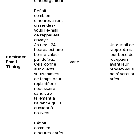
d'hébergement
Définit
combien
d'heures avant
un rendez-
vous l'e-mail
de rappel est
envoyé.
Astuce : 24
Un e-mail de
heures est une
rappel dans
bonne valeur
leur boîte de
Reminder
par défaut.
réception
Email
varie
Cela donne
avant leur
Timing
aux clients
rendez-vous
suffisamment
de réparation
de temps pour
prévu.
replanifier si
nécessaire,
sans être
tellement à
l'avance qu'ils
oublient à
nouveau.
Définit
combien
d'heures après