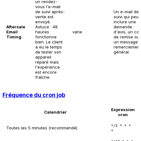
un rendez-
vous l'e-mail
de suivi après-
Un e-mail de
vente est
suivi qui peut
envoyé.
inclure une
Aftersale
Astuce : 48
demande
Email
heures
varie
d'avis, un co
Timing
fonctionne
de remise ou
bien. Le client
un message 
a eu le temps
remerciement
de tester son
général.
appareil
réparé mais
l'expérience
est encore
fraîche.
Fréquence du cron job
Expression
Calendrier
cron
*/5 * * *
Toutes les 5 minutes (recommandé)
*