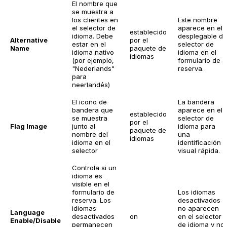
El nombre que
se muestra a
los clientes en
Este nombre
el selector de
aparece en el
establecido
idioma. Debe
desplegable de
Alternative
por el
estar en el
selector de
Name
paquete de
idioma nativo
idioma en el
idiomas
(por ejemplo,
formulario de
"Nederlands"
reserva.
para
neerlandés)
El icono de
La bandera
bandera que
aparece en el
establecido
se muestra
selector de
por el
Flag Image
junto al
idioma para
paquete de
nombre del
una
idiomas
idioma en el
identificación
selector
visual rápida.
Controla si un
idioma es
visible en el
formulario de
Los idiomas
reserva. Los
desactivados
idiomas
no aparecen
Language
desactivados
on
en el selector
Enable/Disable
permanecen
de idioma y no