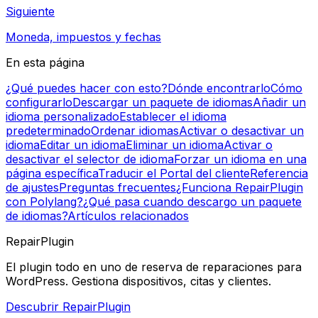
Siguiente
Moneda, impuestos y fechas
En esta página
¿Qué puedes hacer con esto?
Dónde encontrarlo
Cómo
configurarlo
Descargar un paquete de idiomas
Añadir un
idioma personalizado
Establecer el idioma
predeterminado
Ordenar idiomas
Activar o desactivar un
idioma
Editar un idioma
Eliminar un idioma
Activar o
desactivar el selector de idioma
Forzar un idioma en una
página específica
Traducir el Portal del cliente
Referencia
de ajustes
Preguntas frecuentes
¿Funciona RepairPlugin
con Polylang?
¿Qué pasa cuando descargo un paquete
de idiomas?
Artículos relacionados
RepairPlugin
El plugin todo en uno de reserva de reparaciones para
WordPress. Gestiona dispositivos, citas y clientes.
Descubrir RepairPlugin