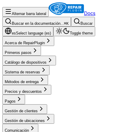
Docs
Alternar barra lateral
Buscar en la documentación...
⌘
K
Buscar
es
Select language (
es
)
Toggle theme
Acerca de RepairPlugin
Primeros pasos
Catálogo de dispositivos
Sistema de reservas
Métodos de entrega
Precios y descuentos
Pagos
Gestión de clientes
Gestión de ubicaciones
Comunicación