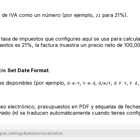
sa de IVA como un número (por ejemplo,
para 21%).
21
 tasa de impuestos que configures aquí se usa para calcul
puestos es 21%, la factura muestra un precio neto de 100,0
able
Set Date Format
.
es disponibles (por ejemplo,
,
,
,
,
d-m-Y
Y-m-d
d/m/Y
d F Y
F d,
orreo electrónico, presupuestos en PDF y etiquetas de fech
viado (
) se traducen automáticamente cuando tienes config
M
ir_settings&section=localization