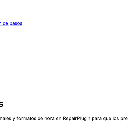
n de pasos
s
ales y formatos de hora en RepairPlugin para que los prec