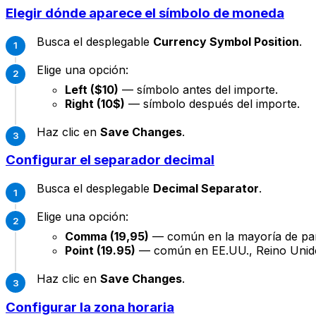
Elegir dónde aparece el símbolo de moneda
Busca el desplegable
Currency Symbol Position
.
Elige una opción:
Left ($10)
— símbolo antes del importe.
Right (10$)
— símbolo después del importe.
Haz clic en
Save Changes
.
Configurar el separador decimal
Busca el desplegable
Decimal Separator
.
Elige una opción:
Comma (19,95)
— común en la mayoría de paí
Point (19.95)
— común en EE.UU., Reino Unido 
Haz clic en
Save Changes
.
Configurar la zona horaria