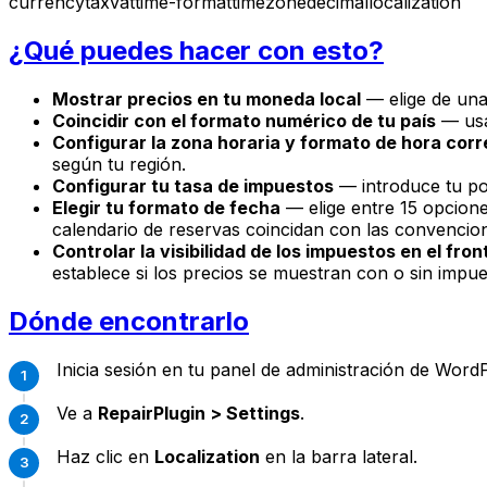
currency
tax
vat
time-format
timezone
decimal
localization
¿Qué puedes hacer con esto?
Mostrar precios en tu moneda local
— elige de una
Coincidir con el formato numérico de tu país
— usa
Configurar la zona horaria y formato de hora cor
según tu región.
Configurar tu tasa de impuestos
— introduce tu po
Elegir tu formato de fecha
— elige entre 15 opcione
calendario de reservas coincidan con las convencion
Controlar la visibilidad de los impuestos en el fro
establece si los precios se muestran con o sin impue
Dónde encontrarlo
Inicia sesión en tu panel de administración de Word
Ve a
RepairPlugin > Settings
.
Haz clic en
Localization
en la barra lateral.