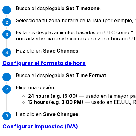
Busca el desplegable
Set Timezone
.
Selecciona tu zona horaria de la lista (por ejemp
Evita los desplazamientos basados en UTC como "U
una advertencia si seleccionas una zona horaria U
Haz clic en
Save Changes
.
Configurar el formato de hora
Busca el desplegable
Set Time Format
.
Elige una opción:
24 hours (e.g. 15:00)
— usado en la mayor par
12 hours (e.g. 3:00 PM)
— usado en EE.UU., Re
Haz clic en
Save Changes
.
Configurar impuestos (IVA)