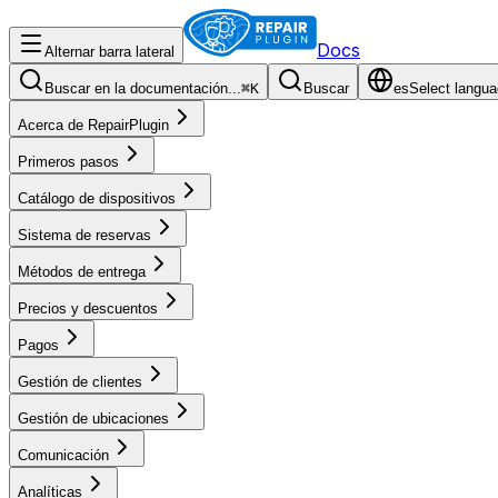
Docs
Alternar barra lateral
Buscar en la documentación...
⌘
K
Buscar
es
Select langua
Acerca de RepairPlugin
Primeros pasos
Catálogo de dispositivos
Sistema de reservas
Métodos de entrega
Precios y descuentos
Pagos
Gestión de clientes
Gestión de ubicaciones
Comunicación
Analíticas