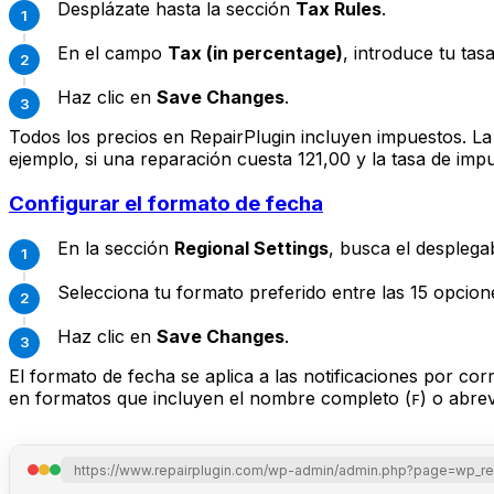
Desplázate hasta la sección
Tax Rules
.
En el campo
Tax (in percentage)
, introduce tu ta
Haz clic en
Save Changes
.
Todos los precios en RepairPlugin incluyen impuestos. La
ejemplo, si una reparación cuesta 121,00 y la tasa de im
Configurar el formato de fecha
En la sección
Regional Settings
, busca el despleg
Selecciona tu formato preferido entre las 15 opcion
Haz clic en
Save Changes
.
El formato de fecha se aplica a las notificaciones por c
en formatos que incluyen el nombre completo (
) o abre
F
https://www.repairplugin.com/wp-admin/admin.php?page=wp_repa