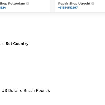
able
Set Country
.
 US Dollar o British Pound).