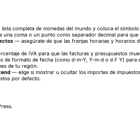
 lista completa de monedas del mundo y coloca el símbolo 
 una coma o un punto como separador decimal para que los 
rectos
— asegúrate de que las franjas horarias y horarios 
rcentaje de IVA para que las facturas y presupuestos mues
s de formato de fecha (como d-m-Y, Y-m-d o d F Y) para q
es de tu región.
ntend
— elige si mostrar u ocultar los importes de impuesto
stos por defecto.
Press.