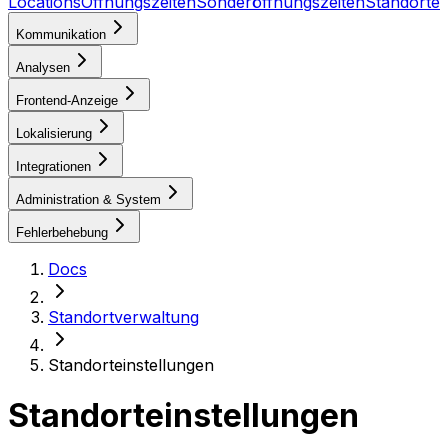
Locations
Öffnungszeiten
Sonderöffnungszeiten
Standortei
Kommunikation
Analysen
Frontend-Anzeige
Lokalisierung
Integrationen
Administration & System
Fehlerbehebung
Docs
Standortverwaltung
Standorteinstellungen
Standorteinstellungen