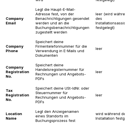
Legt die Haupt-E-Mail-
Adresse fest, von der
leer (wird währe
Company
Benachrichtigungen gesendet
des
Email
werden und an die
Installationsassis
Buchungsbenachrichtigungen
festgelegt)
zugestellt werden
Speichert deine
Company
Firmentelefonnummer für die
leer
Phone
Verwendung in E-Mails und
Dokumenten
Speichert deine
Company
Handelsregisternummer für
Registration
leer
Rechnungen und Angebots-
No.
PDFs
Speichert deine USt-IdNr. oder
Tax
Steuernummer für
Registration
leer
Rechnungen und Angebots-
No.
PDFs
Legt den Anzeigenamen
Location
wird während de
eines Standorts im
Name
Installation festge
Buchungsprozess fest