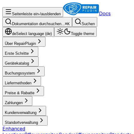
Docs
Seitenleiste ein-/ausblenden
Dokumentation durchsuchen...
⌘
K
Suchen
de
Select language (
de
)
Toggle theme
Über RepairPlugin
Erste Schritte
Gerätekatalog
Buchungssystem
Liefermethoden
Preise & Rabatte
Zahlungen
Kundenverwaltung
Standortverwaltung
Enhanced