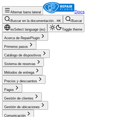
Docs
Alternar barra lateral
Buscar en la documentación...
⌘
K
Buscar
es
Select language (
es
)
Toggle theme
Acerca de RepairPlugin
Primeros pasos
Catálogo de dispositivos
Sistema de reservas
Métodos de entrega
Precios y descuentos
Pagos
Gestión de clientes
Gestión de ubicaciones
Comunicación