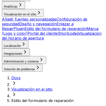
Analíticas
Visualización en el sitio
Añadir fuentes personalizadas
Configuración de
seguridad
Diseño y navegación
Enlazar a
RepairPlugin
Estilo del formulario de reparación
Marca
(Logo y color)
Portal del cliente
Shortcodes
Visualización
del horario de apertura
Localización
Integraciones
Administración y sistema
Solución de problemas
Docs
Visualización en el sitio
Estilo del formulario de reparación