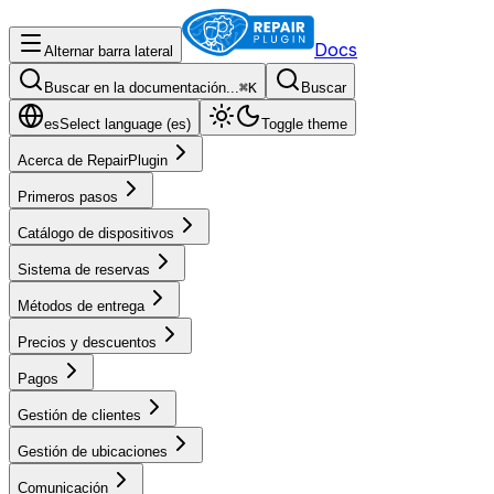
Docs
Alternar barra lateral
Buscar en la documentación...
⌘
K
Buscar
es
Select language (
es
)
Toggle theme
Acerca de RepairPlugin
Primeros pasos
Catálogo de dispositivos
Sistema de reservas
Métodos de entrega
Precios y descuentos
Pagos
Gestión de clientes
Gestión de ubicaciones
Comunicación