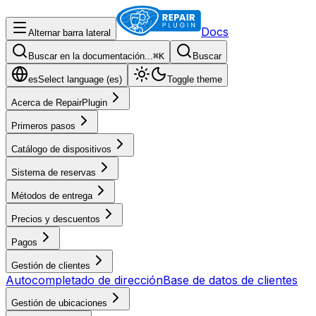
Docs
Alternar barra lateral
Buscar en la documentación...
⌘
K
Buscar
es
Select language (
es
)
Toggle theme
Acerca de RepairPlugin
Primeros pasos
Catálogo de dispositivos
Sistema de reservas
Métodos de entrega
Precios y descuentos
Pagos
Gestión de clientes
Autocompletado de dirección
Base de datos de clientes
Gestión de ubicaciones