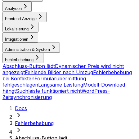
Analysen
Frontend-Anzeige
Lokalisierung
Integrationen
Administration & System
Fehlerbehebung
Abschluss-Button lädt
Dynamischer Preis wird nicht
angezeigt
Fehlende Bilder nach Umzug
Fehlerbehebung
bei Konflikten
Formularübermittlung
fehlgeschlagen
Langsame Leistung
Modell-Download
hängt
Suchleiste funktioniert nicht
WordPress-
Zeitsynchronisierung
Docs
Fehlerbehebung
Abschluss-Button lädt