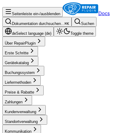
Docs
Seitenleiste ein-/ausblenden
Dokumentation durchsuchen...
⌘
K
Suchen
de
Select language (
de
)
Toggle theme
Über RepairPlugin
Erste Schritte
Gerätekatalog
Buchungssystem
Liefermethoden
Preise & Rabatte
Zahlungen
Kundenverwaltung
Standortverwaltung
Kommunikation