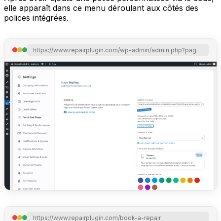
elle apparaît dans ce menu déroulant aux côtés des
polices intégrées.
https://www.repairplugin.com/wp-admin/admin.php?page=wp_repair_settings&section=styling
https://www.repairplugin.com/book-a-repair