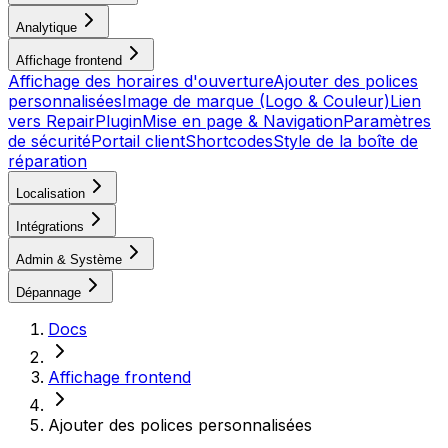
Analytique
Affichage frontend
Affichage des horaires d'ouverture
Ajouter des polices
personnalisées
Image de marque (Logo & Couleur)
Lien
vers RepairPlugin
Mise en page & Navigation
Paramètres
de sécurité
Portail client
Shortcodes
Style de la boîte de
réparation
Localisation
Intégrations
Admin & Système
Dépannage
Docs
Affichage frontend
Ajouter des polices personnalisées