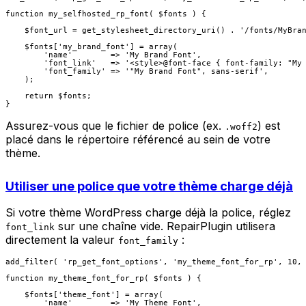
function my_selfhosted_rp_font( $fonts ) {

    $font_url = get_stylesheet_directory_uri() . '/fonts/MyBran
    $fonts['my_brand_font'] = array(

        'name'        => 'My Brand Font',

        'font_link'   => '<style>@font-face { font-family: "My 
        'font_family' => '"My Brand Font", sans-serif',

    );

    return $fonts;

Assurez-vous que le fichier de police (ex.
) est
.woff2
placé dans le répertoire référencé au sein de votre
thème.
Utiliser une police que votre thème charge déjà
Si votre thème WordPress charge déjà la police, réglez
sur une chaîne vide. RepairPlugin utilisera
font_link
directement la valeur
:
font_family
add_filter( 'rp_get_font_options', 'my_theme_font_for_rp', 10, 
function my_theme_font_for_rp( $fonts ) {

    $fonts['theme_font'] = array(

        'name'        => 'My Theme Font',
