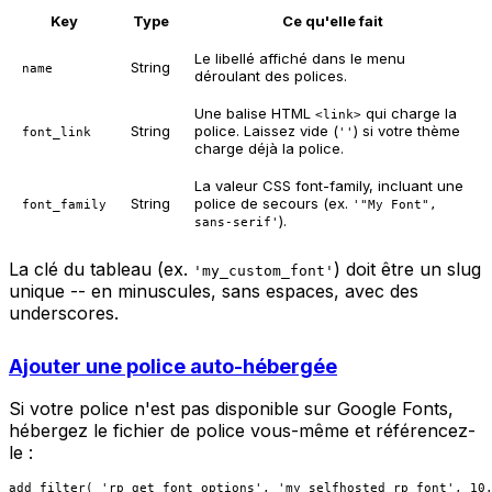
Key
Type
Ce qu'elle fait
Le libellé affiché dans le menu
String
name
déroulant des polices.
Une balise HTML
qui charge la
<link>
String
police. Laissez vide (
) si votre thème
font_link
''
charge déjà la police.
La valeur CSS font-family, incluant une
String
police de secours (ex.
font_family
'"My Font",
).
sans-serif'
La clé du tableau (ex.
) doit être un slug
'my_custom_font'
unique -- en minuscules, sans espaces, avec des
underscores.
Ajouter une police auto-hébergée
Si votre police n'est pas disponible sur Google Fonts,
hébergez le fichier de police vous-même et référencez-
le :
add_filter( 'rp_get_font_options', 'my_selfhosted_rp_font', 10,