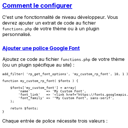
Comment le configurer
C'est une fonctionnalité de niveau développeur. Vous
devrez ajouter un extrait de code au fichier
de votre thème ou à un plugin
functions.php
personnalisé.
Ajouter une police Google Font
Ajoutez ce code au fichier
de votre thème
functions.php
(ou un plugin spécifique au site) :
add_filter( 'rp_get_font_options', 'my_custom_rp_font', 10, 1 )
function my_custom_rp_font( $fonts ) {

    $fonts['my_custom_font'] = array(

        'name'        => 'My Custom Font',

        'font_link'   => '<link href="https://fonts.googleapis.
        'font_family' => '"My Custom Font", sans-serif',

    );

    return $fonts;

Chaque entrée de police nécessite trois valeurs :