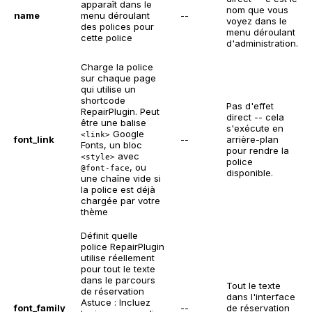
apparaît dans le
nom que vous
name
menu déroulant
--
voyez dans le
des polices pour
menu déroulant
cette police
d'administration.
Charge la police
sur chaque page
qui utilise un
shortcode
Pas d'effet
RepairPlugin. Peut
direct -- cela
être une balise
s'exécute en
Google
<link>
font_link
--
arrière-plan
Fonts, un bloc
pour rendre la
avec
<style>
police
, ou
@font-face
disponible.
une chaîne vide si
la police est déjà
chargée par votre
thème
Définit quelle
police RepairPlugin
utilise réellement
pour tout le texte
dans le parcours
Tout le texte
de réservation
dans l'interface
Astuce : Incluez
font_family
--
de réservation