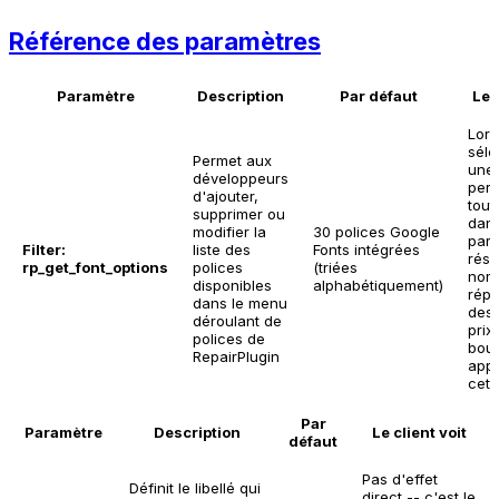
Référence des paramètres
Paramètre
Description
Par défaut
Le 
Lor
séle
Permet aux
une 
développeurs
pers
d'ajouter,
tout
supprimer ou
dans
modifier la
30 polices Google
parc
Filter:
liste des
Fonts intégrées
rése
rp_get_font_options
polices
(triées
nom
disponibles
alphabétiquement)
répa
dans le menu
desc
déroulant de
prix 
polices de
bout
RepairPlugin
appa
cett
Par
Paramètre
Description
Le client voit
défaut
Pas d'effet
Définit le libellé qui
direct -- c'est le