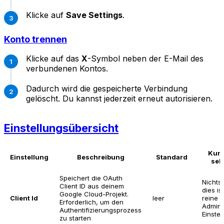
Klicke auf
Save Settings
.
Konto trennen
Klicke auf das
X
-Symbol neben der E-Mail des
verbundenen Kontos.
Dadurch wird die gespeicherte Verbindung
gelöscht. Du kannst jederzeit erneut autorisieren.
Einstellungsübersicht
Kun
Einstellung
Beschreibung
Standard
seh
Speichert die OAuth
Nichts 
Client ID aus deinem
dies is
Google Cloud-Projekt.
Client Id
leer
reine
Erforderlich, um den
Admin
Authentifizierungsprozess
Einstel
zu starten