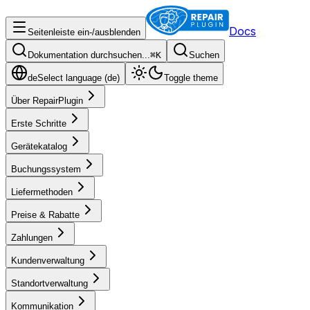
Docs
Seitenleiste ein-/ausblenden
Dokumentation durchsuchen...
⌘
K
Suchen
de
Select language (
de
)
Toggle theme
Über RepairPlugin
Erste Schritte
Gerätekatalog
Buchungssystem
Liefermethoden
Preise & Rabatte
Zahlungen
Kundenverwaltung
Standortverwaltung
Kommunikation