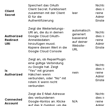
Speichert das OAuth
Nichts 
Client Secret. Funktioniert
dies is
Client
zusammen mit der Client
leer
reine
Secret
ID für die
Admin
Authentifizierung
Einstel
Zeigt die Weiterleitungs-
automatisch
URI an, die du in deinen
Nichts 
generiert
Authorized
Google Cloud OAuth-
dies is
basierend
Redirect
Anmeldedaten
reine
auf deiner
URI
hinzufügen musst.
Admin
Website-
Kopiere diesen Wert in die
Einstel
URL
Google Cloud Console
Zeigt an, ob RepairPlugin
eine gültige Verbindung
Nichts 
zu Google hat. Zeigt
dies is
Is
"Yes" mit grünem
nein
reine
Authorized
Häkchen wenn
Admin
verbunden, oder "No" mit
Einstel
rotem X wenn nicht
verbunden
Zeigt die E-Mail-Adresse
Nichts 
des verbundenen
dies is
Connected
Google-Kontos an. Klicke
N/A
reine
Account
auf das X-Symbol, um die
Admin