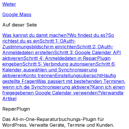
Weiter
Google Maps
Auf dieser Seite
Was kannst du damit machen?
Wo findest du es?
So
richtest du es ein
Schritt 1: OAuth-
Zustimmungsbildschirm einrichten
Schritt 2: OAuth-
Anmeldedaten erstellen
Schritt 3: Google Calendar API
aktivieren
Schritt 4: Anmeldedaten in RepairPlugin
eingeben
Schritt 5: Verbindung autorisieren
Schritt 6:
Kalender auswählen und Synchronisierung
aktivieren
Konto trennen
Einstellungsübersicht
Häufig
gestellte Fragen
Was passiert mit bestehenden Terminen,
wenn ich die Synchronisierung aktiviere?
Kann ich einen
freigegebenen Google Calendar verwenden?
Verwandte
Artikel
RepairPlugin
Das All-in-One-Reparaturbuchungs-Plugin für
WordPress. Verwalte Geräte, Termine und Kunden.