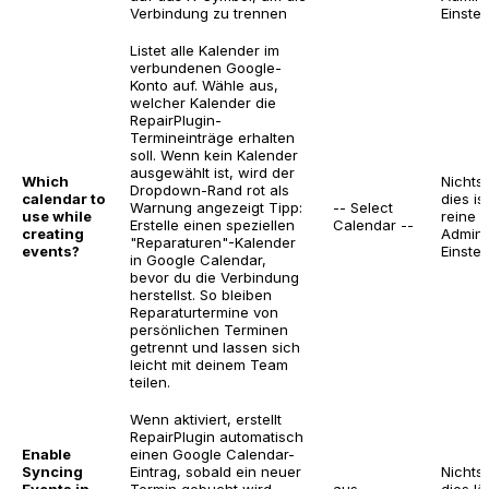
Verbindung zu trennen
Einstel
Listet alle Kalender im
verbundenen Google-
Konto auf. Wähle aus,
welcher Kalender die
RepairPlugin-
Termineinträge erhalten
soll. Wenn kein Kalender
ausgewählt ist, wird der
Which
Nichts 
Dropdown-Rand rot als
calendar to
dies is
Warnung angezeigt
Tipp:
-- Select
use while
reine
Erstelle einen speziellen
Calendar --
creating
Admin
"Reparaturen"-Kalender
events?
Einstel
in Google Calendar,
bevor du die Verbindung
herstellst. So bleiben
Reparaturtermine von
persönlichen Terminen
getrennt und lassen sich
leicht mit deinem Team
teilen.
Wenn aktiviert, erstellt
RepairPlugin automatisch
Enable
einen Google Calendar-
Syncing
Eintrag, sobald ein neuer
Nichts 
Events in
Termin gebucht wird.
aus
dies lä