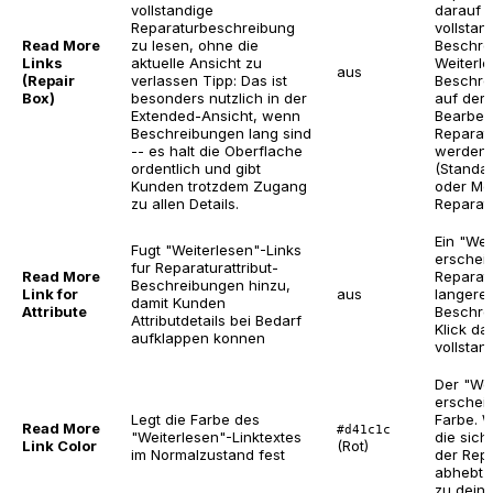
vollstandige
darauf z
Reparaturbeschreibung
vollstan
Read More
zu lesen, ohne die
Beschre
Links
aktuelle Ansicht zu
Weiterle
aus
(Repair
verlassen
Tipp: Das ist
Beschre
Box)
besonders nutzlich in der
auf der
Extended-Ansicht, wenn
Bearbeit
Beschreibungen lang sind
Reparatu
-- es halt die Oberflache
werden
ordentlich und gibt
(Standa
Kunden trotzdem Zugang
oder Mo
zu allen Details.
Reparatu
Ein "Wei
Fugt "Weiterlesen"-Links
erschein
fur Reparaturattribut-
Read More
Reparatu
Beschreibungen hinzu,
Link for
aus
langere
damit Kunden
Attribute
Beschre
Attributdetails bei Bedarf
Klick da
aufklappen konnen
vollstan
Der "Wei
erschein
Legt die Farbe des
Farbe. W
Read More
#d41c1c
"Weiterlesen"-Linktextes
die sich
Link Color
(Rot)
im Normalzustand fest
der Rep
abhebt u
zu deine