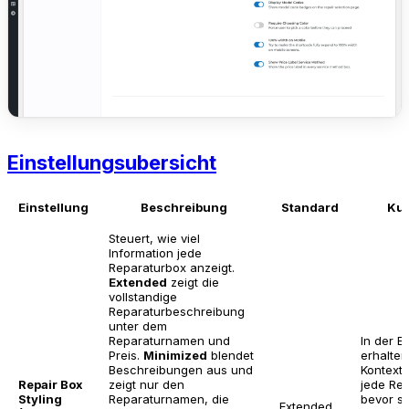
Einstellungsubersicht
Einstellung
Beschreibung
Standard
Ku
Steuert, wie viel
Information jede
Reparaturbox anzeigt.
Extended
zeigt die
vollstandige
Reparaturbeschreibung
unter dem
Reparaturnamen und
In der E
Preis.
Minimized
blendet
erhalten
Beschreibungen aus und
Kontext
Repair Box
zeigt nur den
jede Rep
Styling
Reparaturnamen, die
bevor si
Extended