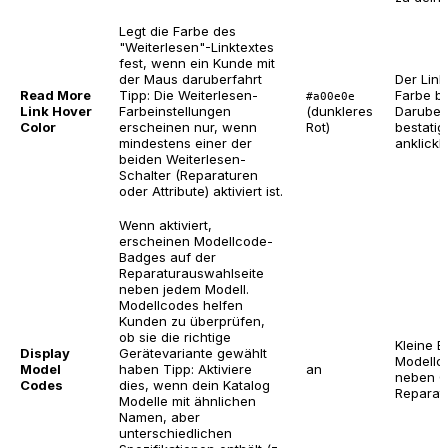
Legt die Farbe des
"Weiterlesen"-Linktextes
fest, wenn ein Kunde mit
der Maus daruberfahrt
Der Link
Read More
Tipp: Die Weiterlesen-
Farbe b
#a00e0e
Link Hover
Farbeinstellungen
(dunkleres
Daruber
Color
erscheinen nur, wenn
Rot)
bestatig
mindestens einer der
anklickba
beiden Weiterlesen-
Schalter (Reparaturen
oder Attribute) aktiviert ist.
Wenn aktiviert,
erscheinen Modellcode-
Badges auf der
Reparaturauswahlseite
neben jedem Modell.
Modellcodes helfen
Kunden zu überprüfen,
ob sie die richtige
Kleine 
Display
Gerätevariante gewählt
Modellc
Model
haben
Tipp: Aktiviere
an
neben G
Codes
dies, wenn dein Katalog
Reparatu
Modelle mit ähnlichen
Namen, aber
unterschiedlichen