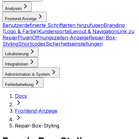
Analysen
Frontend-Anzeige
Benutzerdefinierte Schriftarten hinzufugen
Branding
(Logo & Farbe)
Kundenportal
Layout & Navigation
Link zu
RepairPlugin
Offnungszeiten-Anzeige
Repair-Box-
Styling
Shortcodes
Sicherheitseinstellungen
Lokalisierung
Integrationen
Administration & System
Fehlerbehebung
Docs
Frontend-Anzeige
Repair-Box-Styling