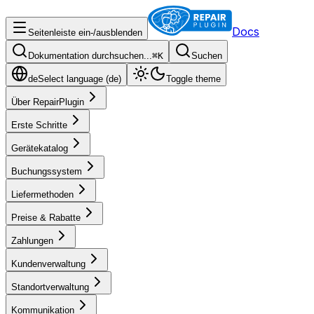
Docs
Seitenleiste ein-/ausblenden
Dokumentation durchsuchen...
⌘
K
Suchen
de
Select language (
de
)
Toggle theme
Über RepairPlugin
Erste Schritte
Gerätekatalog
Buchungssystem
Liefermethoden
Preise & Rabatte
Zahlungen
Kundenverwaltung
Standortverwaltung
Kommunikation