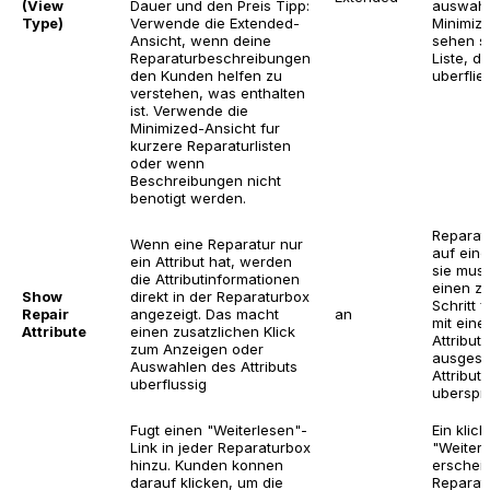
(View
Dauer und den Preis
Tipp:
auswahle
Type)
Verwende die Extended-
Minimiz
Ansicht, wenn deine
sehen s
Reparaturbeschreibungen
Liste, d
den Kunden helfen zu
uberflieg
verstehen, was enthalten
ist. Verwende die
Minimized-Ansicht fur
kurzere Reparaturlisten
oder wenn
Beschreibungen nicht
benotigt werden.
Reparatu
Wenn eine Reparatur nur
auf eine
ein Attribut hat, werden
sie mus
die Attributinformationen
einen zu
Show
direkt in der Reparaturbox
Schritt 
Repair
angezeigt. Das macht
an
mit eine
Attribute
einen zusatzlichen Klick
Attribut
zum Anzeigen oder
ausgesch
Auswahlen des Attributs
Attributsc
uberflussig
uberspr
Fugt einen "Weiterlesen"-
Ein klic
Link in jeder Reparaturbox
"Weiterl
hinzu. Kunden konnen
erschein
darauf klicken, um die
Reparatu