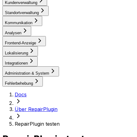
Kundenverwaltung
Standortverwaltung
Kommunikation
Analysen
Frontend-Anzeige
Lokalisierung
Integrationen
Administration & System
Fehlerbehebung
Docs
Über RepairPlugin
RepairPlugin testen