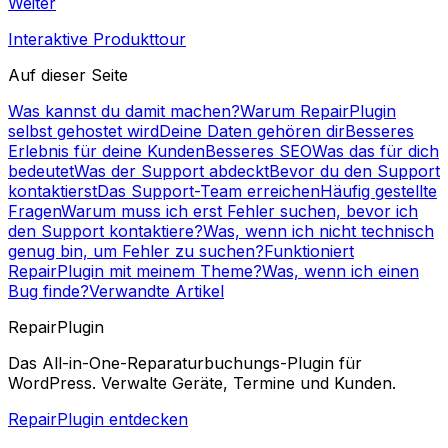
Weiter
Interaktive Produkttour
Auf dieser Seite
Was kannst du damit machen?
Warum RepairPlugin
selbst gehostet wird
Deine Daten gehören dir
Besseres
Erlebnis für deine Kunden
Besseres SEO
Was das für dich
bedeutet
Was der Support abdeckt
Bevor du den Support
kontaktierst
Das Support-Team erreichen
Häufig gestellte
Fragen
Warum muss ich erst Fehler suchen, bevor ich
den Support kontaktiere?
Was, wenn ich nicht technisch
genug bin, um Fehler zu suchen?
Funktioniert
RepairPlugin mit meinem Theme?
Was, wenn ich einen
Bug finde?
Verwandte Artikel
RepairPlugin
Das All-in-One-Reparaturbuchungs-Plugin für
WordPress. Verwalte Geräte, Termine und Kunden.
RepairPlugin entdecken