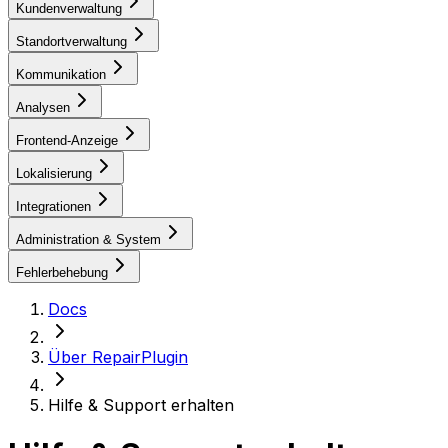
Kundenverwaltung
Standortverwaltung
Kommunikation
Analysen
Frontend-Anzeige
Lokalisierung
Integrationen
Administration & System
Fehlerbehebung
Docs
Über RepairPlugin
Hilfe & Support erhalten