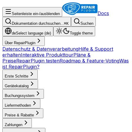
Docs
Seitenleiste ein-/ausblenden
Dokumentation durchsuchen...
⌘
K
Suchen
de
Select language (
de
)
Toggle theme
Über RepairPlugin
Datenschutz & Datenverarbeitung
Hilfe & Support
erhalten
Interaktive Produkttour
Pläne &
Preise
RepairPlugin testen
Roadmap & Feature-Voting
Was
ist RepairPlugin?
Erste Schritte
Gerätekatalog
Buchungssystem
Liefermethoden
Preise & Rabatte
Zahlungen