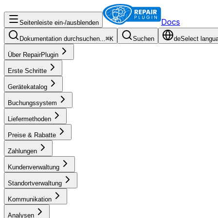
Docs
Seitenleiste ein-/ausblenden
Dokumentation durchsuchen...
⌘
K
Suchen
de
Select langu
Über RepairPlugin
Erste Schritte
Gerätekatalog
Buchungssystem
Liefermethoden
Preise & Rabatte
Zahlungen
Kundenverwaltung
Standortverwaltung
Kommunikation
Analysen