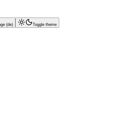
age (
de
)
Toggle theme