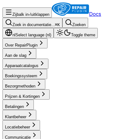
Docs
Zijbalk in-/uitklappen
Zoek in documentatie...
⌘
K
Zoeken
nl
Select language (
nl
)
Toggle theme
Over RepairPlugin
Aan de slag
Apparaatcatalogus
Boekingssysteem
Bezorgmethoden
Prijzen & Kortingen
Betalingen
Klantbeheer
Locatiebeheer
Communicatie