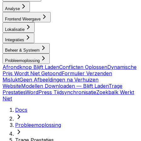
Analyse
Frontend Weergave
Lokalisatie
Integraties
Beheer & Systeem
Probleemoplossing
Afrondknop Blijft Laden
Conflicten Oplossen
Dynamische
Prijs Wordt Niet Getoond
Formulier Verzenden
Mislukt
Geen Afbeeldingen na Verhuizen
Website
Modellen Downloaden — Blijft Laden
Trage
Prestaties
WordPress Tijdsynchronisatie
Zoekbalk Werkt
Niet
Docs
Probleemoplossing
Trage Prestaties