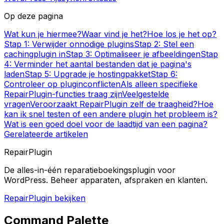
Op deze pagina
Wat kun je hiermee?
Waar vind je het?
Hoe los je het op?
Stap 1: Verwijder onnodige plugins
Stap 2: Stel een
cachingplugin in
Stap 3: Optimaliseer je afbeeldingen
Stap
4: Verminder het aantal bestanden dat je pagina's
laden
Stap 5: Upgrade je hostingpakket
Stap 6:
Controleer op pluginconflicten
Als alleen specifieke
RepairPlugin-functies traag zijn
Veelgestelde
vragen
Veroorzaakt RepairPlugin zelf de traagheid?
Hoe
kan ik snel testen of een andere plugin het probleem is?
Wat is een goed doel voor de laadtijd van een pagina?
Gerelateerde artikelen
RepairPlugin
De alles-in-één reparatieboekingsplugin voor
WordPress. Beheer apparaten, afspraken en klanten.
RepairPlugin bekijken
Command Palette