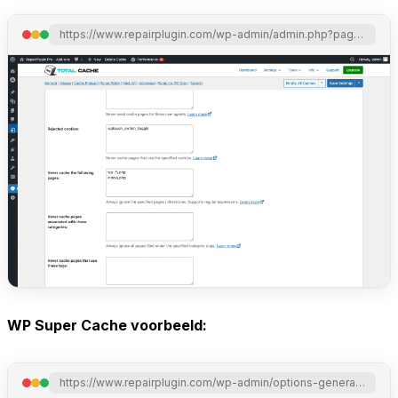
https://www.repairplugin.com/wp-admin/admin.php?page=w3tc_pgcache
WP Super Cache voorbeeld:
https://www.repairplugin.com/wp-admin/options-general.php?page=wpsupercache