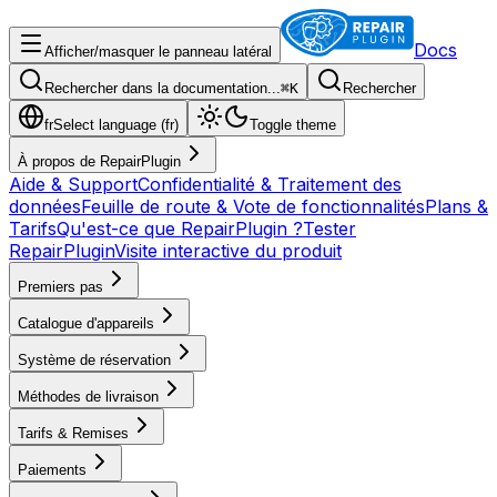
Docs
Afficher/masquer le panneau latéral
Rechercher dans la documentation...
⌘
K
Rechercher
fr
Select language (
fr
)
Toggle theme
À propos de RepairPlugin
Aide & Support
Confidentialité & Traitement des
données
Feuille de route & Vote de fonctionnalités
Plans &
Tarifs
Qu'est-ce que RepairPlugin ?
Tester
RepairPlugin
Visite interactive du produit
Premiers pas
Catalogue d'appareils
Système de réservation
Méthodes de livraison
Tarifs & Remises
Paiements