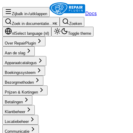
Docs
Zijbalk in-/uitklappen
Zoek in documentatie...
⌘
K
Zoeken
nl
Select language (
nl
)
Toggle theme
Over RepairPlugin
Aan de slag
Apparaatcatalogus
Boekingssysteem
Bezorgmethoden
Prijzen & Kortingen
Betalingen
Klantbeheer
Locatiebeheer
Communicatie