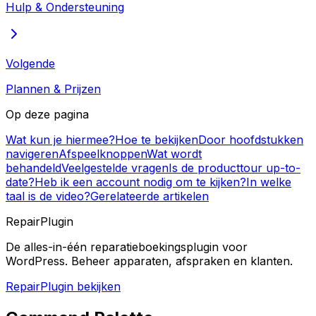
Hulp & Ondersteuning
Volgende
Plannen & Prijzen
Op deze pagina
Wat kun je hiermee?
Hoe te bekijken
Door hoofdstukken
navigeren
Afspeelknoppen
Wat wordt
behandeld
Veelgestelde vragen
Is de producttour up-to-
date?
Heb ik een account nodig om te kijken?
In welke
taal is de video?
Gerelateerde artikelen
RepairPlugin
De alles-in-één reparatieboekingsplugin voor
WordPress. Beheer apparaten, afspraken en klanten.
RepairPlugin bekijken